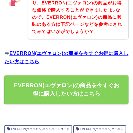
り、EVERRON(エヴァロン)の商品がお得
な価格で購入することができましたよ♪な
ので、EVERRON(エヴァロン)の商品に興
味のある方は下記ページなどを参考にされ
てみてはいかがでしょうか？
⇒
EVERRON(エヴァロン)の商品を今すぐお得に購入し
たい方はこちら
EVERRON(エヴァロン)の商品を今すぐお
得に購入したい方はこちら
EVERRON(エヴァロン)キャンペーンコード
EVERRON(エヴァロン)クーポン