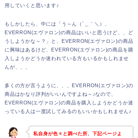
用していくと思います♪
もしかしたら、中には「う～ん（´＿｀＼）、
EVERRON(エヴァロン)の商品はいいと思うけど、、ど
うしようかな～？」と、EVERRON(エヴァロン)の商品
に興味はあるけど、EVERRON(エヴァロン)の商品を購
入しようかどうか迷われている方もいるかもしれませ
んが、、、
多くの方が言うように、、、EVERRON(エヴァロン)の
商品はかなり評判がいいんですよね～♪なので、
EVERRON(エヴァロン)の商品を購入しようかどうか迷
っている人は一度試してみるのもいいかもしれません♪
私自身が色々と調べた所、下記ページよ