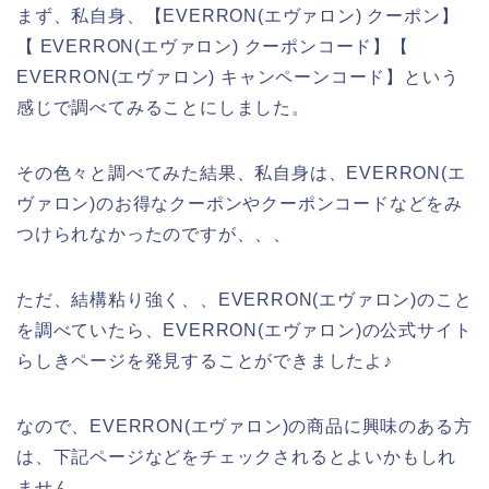
まず、私自身、【EVERRON(エヴァロン) クーポン】
【 EVERRON(エヴァロン) クーポンコード】【
EVERRON(エヴァロン) キャンペーンコード】という
感じで調べてみることにしました。
その色々と調べてみた結果、私自身は、EVERRON(エ
ヴァロン)のお得なクーポンやクーポンコードなどをみ
つけられなかったのですが、、、
ただ、結構粘り強く、、EVERRON(エヴァロン)のこと
を調べていたら、EVERRON(エヴァロン)の公式サイト
らしきページを発見することができましたよ♪
なので、EVERRON(エヴァロン)の商品に興味のある方
は、下記ページなどをチェックされるとよいかもしれ
ません。