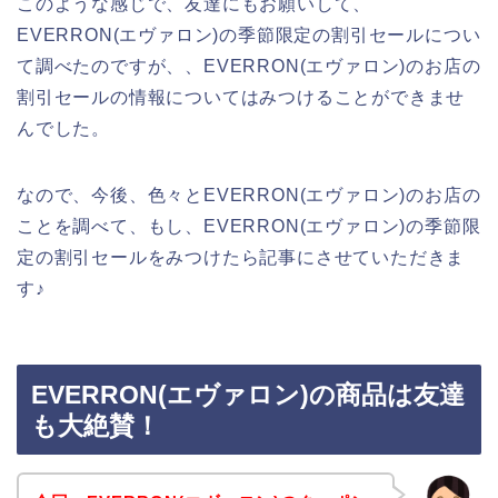
このような感じで、友達にもお願いして、
EVERRON(エヴァロン)の季節限定の割引セールについ
て調べたのですが、、EVERRON(エヴァロン)のお店の
割引セールの情報についてはみつけることができませ
んでした。
なので、今後、色々とEVERRON(エヴァロン)のお店の
ことを調べて、もし、EVERRON(エヴァロン)の季節限
定の割引セールをみつけたら記事にさせていただきま
す♪
EVERRON(エヴァロン)の商品は友達
も大絶賛！