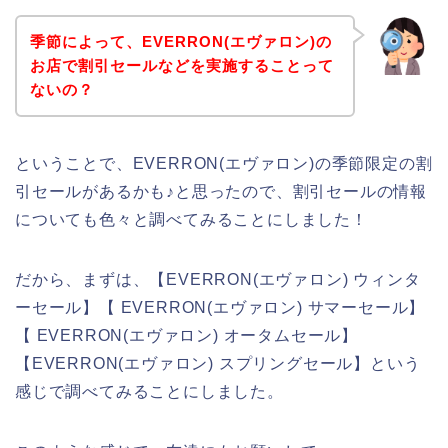
季節によって、EVERRON(エヴァロン)の
お店で割引セールなどを実施することって
ないの？
ということで、EVERRON(エヴァロン)の季節限定の割
引セールがあるかも♪と思ったので、割引セールの情報
についても色々と調べてみることにしました！
だから、まずは、【EVERRON(エヴァロン) ウィンタ
ーセール】【 EVERRON(エヴァロン) サマーセール】
【 EVERRON(エヴァロン) オータムセール】
【EVERRON(エヴァロン) スプリングセール】という
感じで調べてみることにしました。