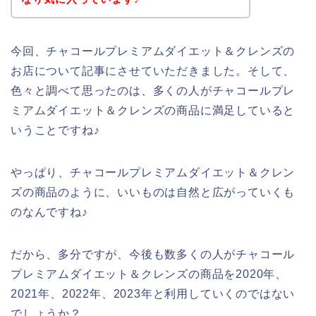
今回、チャコールプレミアムダイエット＆クレンズの
お店について記事にさせていただきました。そして、
色々と調べて思ったのは、多くの人がチャコールプレ
ミアムダイエット＆クレンズの商品に満足していると
いうことですね♪
やっぱり、チャコールプレミアムダイエット＆クレン
ズの商品のように、いいものは自然と広がっていくも
のなんですね♪
だから、多分ですが、今後も数多くの人がチャコール
プレミアムダイエット＆クレンズの商品を2020年、
2021年、2022年、2023年と利用していくのではない
でしょうか？