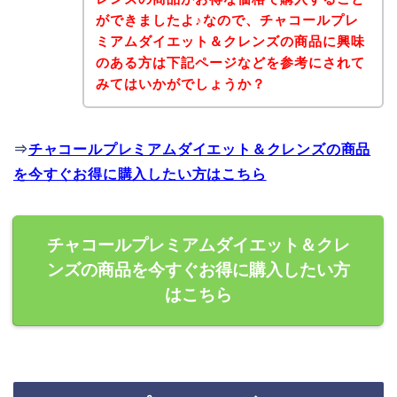
ができましたよ♪なので、チャコールプレ
ミアムダイエット＆クレンズの商品に興味
のある方は下記ページなどを参考にされて
みてはいかがでしょうか？
⇒
チャコールプレミアムダイエット＆クレンズの商品
を今すぐお得に購入したい方はこちら
チャコールプレミアムダイエット＆クレ
ンズの商品を今すぐお得に購入したい方
はこちら