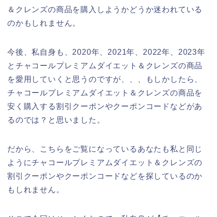
＆クレンズの商品を購入しようかどうか迷われている
のかもしれません。
今後、私自身も、2020年、2021年、2022年、2023年
とチャコールプレミアムダイエット＆クレンズの商品
を愛用していくと思うのですが、、、もしかしたら、
チャコールプレミアムダイエット＆クレンズの商品を
安く購入する割引クーポンやクーポンコードなどがあ
るのでは？と思いました。
だから、こちらをご覧になっているあなたも私と同じ
ようにチャコールプレミアムダイエット＆クレンズの
割引クーポンやクーポンコードなどを探しているのか
もしれません。