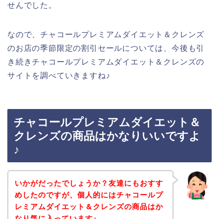
せんでした。
なので、チャコールプレミアムダイエット＆クレンズ
のお店の季節限定の割引セールについては、今後も引
き続きチャコールプレミアムダイエット＆クレンズの
サイトを調べていきますね♪
チャコールプレミアムダイエット＆
クレンズの商品はかなりいいですよ
♪
いかがだったでしょうか？友達にもおすす
めしたのですが、個人的にはチャコールプ
レミアムダイエット＆クレンズの商品はか
なり気に入っています♪