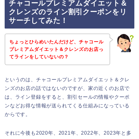
チャコールプレミアムダイエット＆
クレンズのライン割引クーポンをリ
サーチしてみた！
ちょっとひらめいたんだけど、チャコール
プレミアムダイエット＆クレンズのお店っ
てラインをしていないの？
というのは、チャコールプレミアムダイエット＆クレ
ンズのお店の話ではないのですが、家の近くのお店で
は、ライン登録をすると、割引セールの情報やクーポ
ンなどお得な情報が送られてくる仕組みになっている
からです。
それに今後も2020年、2021年、2022年、2023年と多