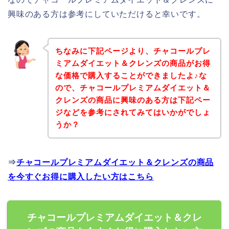
興味のある方は参考にしていただけると幸いです。
ちなみに下記ページより、チャコールプレ
ミアムダイエット＆クレンズの商品がお得
な価格で購入することができましたよ♪な
ので、チャコールプレミアムダイエット＆
クレンズの商品に興味のある方は下記ペー
ジなどを参考にされてみてはいかがでしょ
うか？
⇒
チャコールプレミアムダイエット＆クレンズの商品
を今すぐお得に購入したい方はこちら
チャコールプレミアムダイエット＆クレ