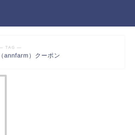
― TAG ―
annfarm）クーポン