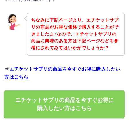
ちなみに下記ページより、エチケットサプ
リの商品がお得な価格で購入することがで
きましたよ♪なので、エチケットサプリの
商品に興味のある方は下記ページなどを参
考にされてみてはいかがでしょうか？
⇒
エチケットサプリの商品を今すぐお得に購入したい
方はこちら
エチケットサプリの商品を今すぐお得に
購入したい方はこちら