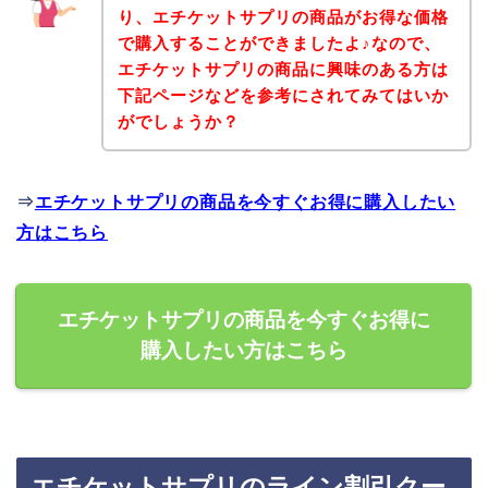
り、エチケットサプリの商品がお得な価格
で購入することができましたよ♪なので、
エチケットサプリの商品に興味のある方は
下記ページなどを参考にされてみてはいか
がでしょうか？
⇒
エチケットサプリの商品を今すぐお得に購入したい
方はこちら
エチケットサプリの商品を今すぐお得に
購入したい方はこちら
エチケットサプリのライン割引クー