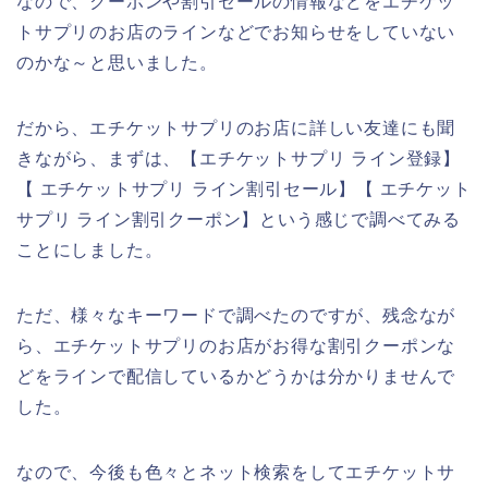
なので、クーポンや割引セールの情報などをエチケッ
トサプリのお店のラインなどでお知らせをしていない
のかな～と思いました。
だから、エチケットサプリのお店に詳しい友達にも聞
きながら、まずは、【エチケットサプリ ライン登録】
【 エチケットサプリ ライン割引セール】【 エチケット
サプリ ライン割引クーポン】という感じで調べてみる
ことにしました。
ただ、様々なキーワードで調べたのですが、残念なが
ら、エチケットサプリのお店がお得な割引クーポンな
どをラインで配信しているかどうかは分かりませんで
した。
なので、今後も色々とネット検索をしてエチケットサ