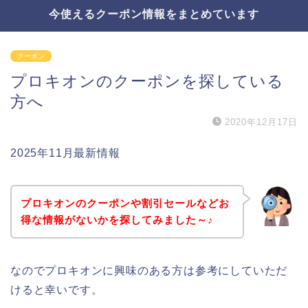
今使えるクーポン情報をまとめています
クーポン
プロキオンのクーポンを探している
方へ
2020年12月17日
2025年11月最新情報
プロキオンのクーポンや割引セールなどお
得な情報がないかを探してみました～♪
なのでプロキオンに興味のある方は参考にしていただ
けると幸いです。