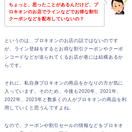
ちょっと、思ったことがあるんだけど、プ
ロキオンのお店でラインなどでお得な割引
クーポンなどを配布していないの？
というのは、プロキオンのお店の話ではないのです
が、ライン登録をするとお得な割引クーポンやクーポ
ンコードなどが送られてくるお店が巷には結構あるか
らです。
それに、私自身プロキオンの商品をかなりの方が気に
入っています。そのため、今後も2020年、2021年、
2022年、2023年と数多くの人がプロキオンの商品を利
用していくと思うんですよね。
なので、クーポンや割引セールの情報などをプロキオ