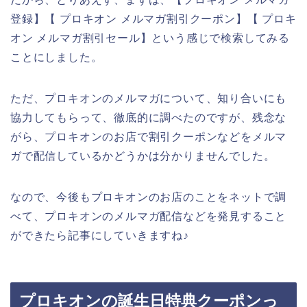
登録】【 プロキオン メルマガ割引クーポン】【 プロキ
オン メルマガ割引セール】という感じで検索してみる
ことにしました。
ただ、プロキオンのメルマガについて、知り合いにも
協力してもらって、徹底的に調べたのですが、残念な
がら、プロキオンのお店で割引クーポンなどをメルマ
ガで配信しているかどうかは分かりませんでした。
なので、今後もプロキオンのお店のことをネットで調
べて、プロキオンのメルマガ配信などを発見すること
ができたら記事にしていきますね♪
プロキオンの誕生日特典クーポンっ