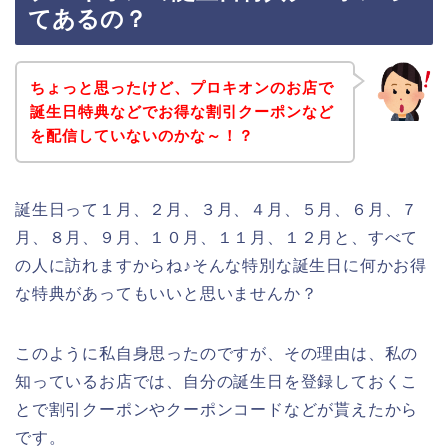
てあるの？
ちょっと思ったけど、プロキオンのお店で
誕生日特典などでお得な割引クーポンなど
を配信していないのかな～！？
誕生日って１月、２月、３月、４月、５月、６月、７
月、８月、９月、１０月、１１月、１２月と、すべて
の人に訪れますからね♪そんな特別な誕生日に何かお得
な特典があってもいいと思いませんか？
このように私自身思ったのですが、その理由は、私の
知っているお店では、自分の誕生日を登録しておくこ
とで割引クーポンやクーポンコードなどが貰えたから
です。