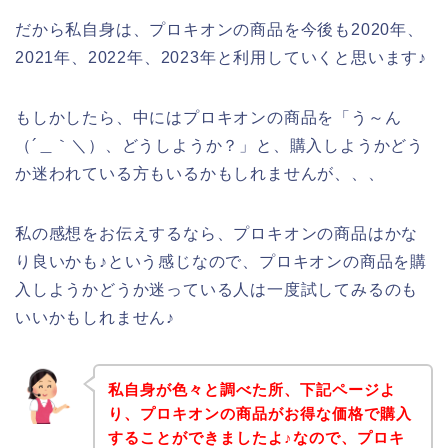
だから私自身は、プロキオンの商品を今後も2020年、
2021年、2022年、2023年と利用していくと思います♪
もしかしたら、中にはプロキオンの商品を「う～ん
（´＿｀＼）、どうしようか？」と、購入しようかどう
か迷われている方もいるかもしれませんが、、、
私の感想をお伝えするなら、プロキオンの商品はかな
り良いかも♪という感じなので、プロキオンの商品を購
入しようかどうか迷っている人は一度試してみるのも
いいかもしれません♪
私自身が色々と調べた所、下記ページよ
り、プロキオンの商品がお得な価格で購入
することができましたよ♪なので、プロキ