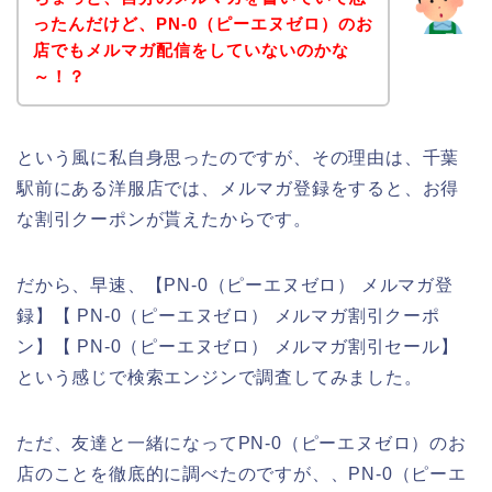
ったんだけど、PN-0（ピーエヌゼロ）のお
店でもメルマガ配信をしていないのかな
～！？
という風に私自身思ったのですが、その理由は、千葉
駅前にある洋服店では、メルマガ登録をすると、お得
な割引クーポンが貰えたからです。
だから、早速、【PN-0（ピーエヌゼロ） メルマガ登
録】【 PN-0（ピーエヌゼロ） メルマガ割引クーポ
ン】【 PN-0（ピーエヌゼロ） メルマガ割引セール】
という感じで検索エンジンで調査してみました。
ただ、友達と一緒になってPN-0（ピーエヌゼロ）のお
店のことを徹底的に調べたのですが、、PN-0（ピーエ