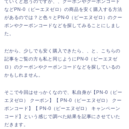
ていくと思うのですが、、クーポンやクーポンコード
などPN-0（ピーエヌゼロ）の商品を安く購入する方法
があるのでは？と色々とPN-0（ピーエヌゼロ）のクー
ポンやクーポンコードなどを探してみることにしまし
た。
だから、少しでも安く購入できたら、、と、こちらの
記事をご覧の方も私と同じようにPN-0（ピーエヌゼ
ロ）のクーポンやクーポンコードなどを探しているの
かもしれません。
そこで今回はせっかくなので、私自身が【PN-0（ピー
エヌゼロ） クーポン】【 PN-0（ピーエヌゼロ） クー
ポンコード】【 PN-0（ピーエヌゼロ） キャンペーン
コード】という感じで調べた結果を記事にさせていた
だきます。