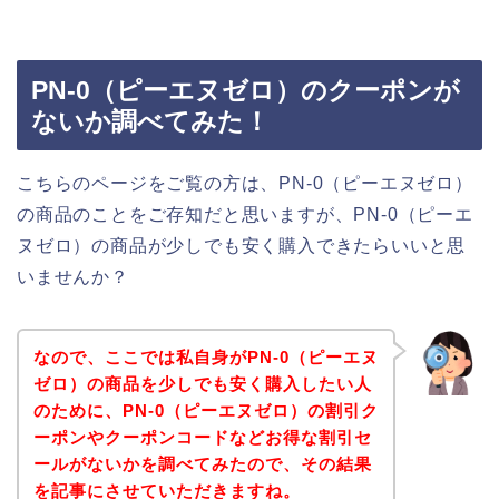
PN-0（ピーエヌゼロ）のクーポンが
ないか調べてみた！
こちらのページをご覧の方は、PN-0（ピーエヌゼロ）
の商品のことをご存知だと思いますが、PN-0（ピーエ
ヌゼロ）の商品が少しでも安く購入できたらいいと思
いませんか？
なので、ここでは私自身がPN-0（ピーエヌ
ゼロ）の商品を少しでも安く購入したい人
のために、PN-0（ピーエヌゼロ）の割引ク
ーポンやクーポンコードなどお得な割引セ
ールがないかを調べてみたので、その結果
を記事にさせていただきますね。