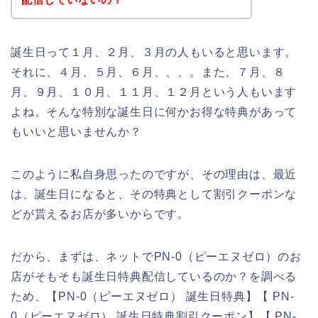
誕生日って１月、２月、３月の人もいると思います。
それに、４月、５月、６月、、、。また、７月、８
月、９月、１０月、１１月、１２月という人もいます
よね。そんな特別な誕生日に何かお得な特典があって
もいいと思いませんか？
このように私自身思ったのですが、その理由は、最近
は、誕生日になると、その特典として割引クーポンな
どが貰えるお店が多いからです。
だから、まずは、ネットでPN-0（ピーエヌゼロ）のお
店がそもそも誕生日特典配信しているのか？を調べる
ため、【PN-0（ピーエヌゼロ） 誕生日特典】【 PN-
0（ピーエヌゼロ） 誕生日特典割引クーポン】【 PN-