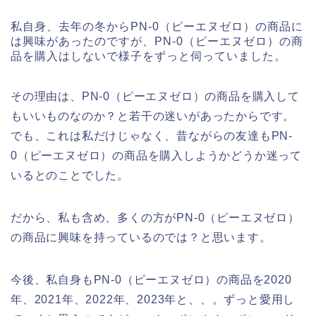
私自身、去年の冬からPN-0（ピーエヌゼロ）の商品に
は興味があったのですが、PN-0（ピーエヌゼロ）の商
品を購入はしないで様子をずっと伺っていました。
その理由は、PN-0（ピーエヌゼロ）の商品を購入して
もいいものなのか？と若干の迷いがあったからです。
でも、これは私だけじゃなく、昔ながらの友達もPN-
0（ピーエヌゼロ）の商品を購入しようかどうか迷って
いるとのことでした。
だから、私も含め、多くの方がPN-0（ピーエヌゼロ）
の商品に興味を持っているのでは？と思います。
今後、私自身もPN-0（ピーエヌゼロ）の商品を2020
年、2021年、2022年、2023年と、、。ずっと愛用し