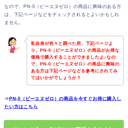
なので、PN-0（ピーエヌゼロ）の商品に興味のある方
は、下記ページなどをチェックされるとよいかもしれ
ません。
私自身が色々と調べた所、下記ページよ
り、PN-0（ピーエヌゼロ）の商品がお得な
価格で購入することができましたよ♪なの
で、PN-0（ピーエヌゼロ）の商品に興味の
ある方は下記ページなどを参考にされてみ
てはいかがでしょうか？
⇒
PN-0（ピーエヌゼロ）の商品を今すぐお得に購入し
たい方はこちら