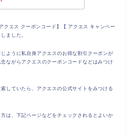
アクエス クーポンコード】【 アクエス キャンペー
にしました。
同じように私自身アクエスのお得な割引クーポンが
残念ながらアクエスのクーポンコードなどはみつけ
検索していたら、アクエスの公式サイトをみつける
る方は、下記ページなどをチェックされるとよいか