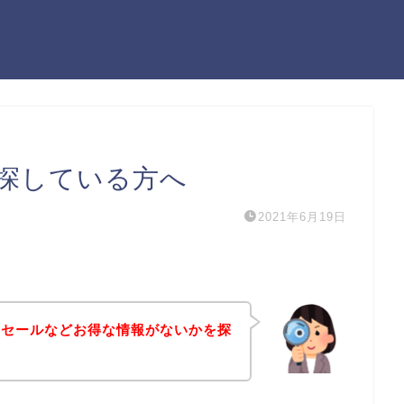
探している方へ
2021年6月19日
引セールなどお得な情報がないかを探