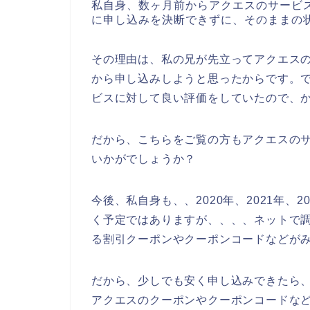
私自身、数ヶ月前からアクエスのサービ
に申し込みを決断できずに、そのままの
その理由は、私の兄が先立ってアクエス
から申し込みしようと思ったからです。
ビスに対して良い評価をしていたので、
だから、こちらをご覧の方もアクエスの
いかがでしょうか？
今後、私自身も、、2020年、2021年、
く予定ではありますが、、、、ネットで
る割引クーポンやクーポンコードなどが
だから、少しでも安く申し込みできたら
アクエスのクーポンやクーポンコードな