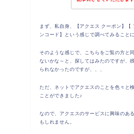
まず、私自身、【アクエス クーポン】【 
ンコード】という感じで調べてみること
そのような感じで、こちらをご覧の方と
ないかな～と、探してはみたのですが、
られなかったのですが、、、
ただ、ネットでアクエスのことを色々と
ことができました♪
なので、アクエスのサービスに興味のあ
もしれません。